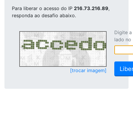
Para liberar o acesso
do IP
216.73.216.89
,
responda ao desafio abaixo.
Digite 
lado no
[trocar imagem]