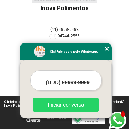
Inova Polimentos
(11) 4858-5482
(11) 94744-2555
Home
Olá! Fale agora pelo WhatsApp.
Empresa
Missão
Serviços
Contato
Mapa do site
Mais Serviços
O inteiro teor deste site está sujeito à proteção de direitos autorais. Copyright©
Iniciar conversa
Inova Polimentos (Lei 9610 de 19/02/1998)
1