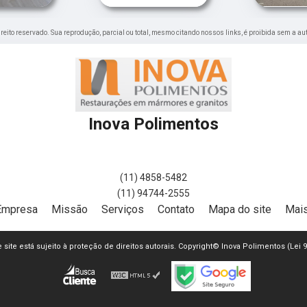
direito reservado. Sua reprodução, parcial ou total, mesmo citando nossos links, é proibida sem a au
Inova Polimentos
(11) 4858-5482
(11) 94744-2555
Empresa
Missão
Serviços
Contato
Mapa do site
Mais
e site está sujeito à proteção de direitos autorais. Copyright© Inova Polimentos (Lei