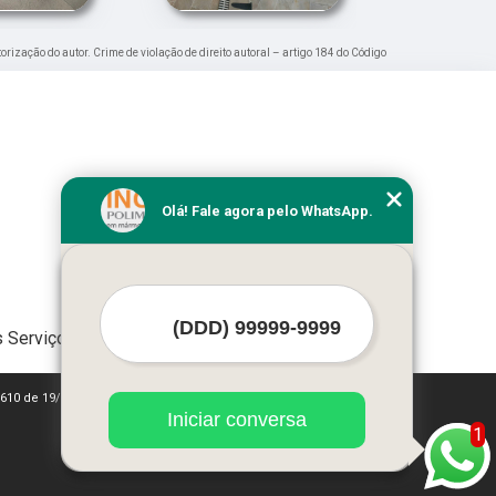
torização do autor. Crime de violação de direito autoral – artigo 184 do Código
Olá! Fale agora pelo WhatsApp.
 Serviços
 9610 de 19/02/1998)
Iniciar conversa
1