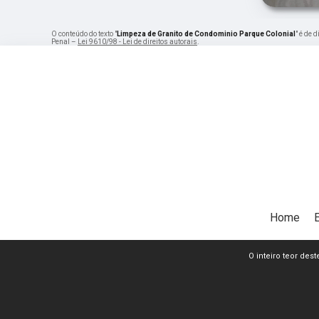
O conteúdo do texto "
Limpeza de Granito de Condominio Parque Colonial
" é de 
Penal –
Lei 9610/98 - Lei de direitos autorais
.
Home
O inteiro teor dest