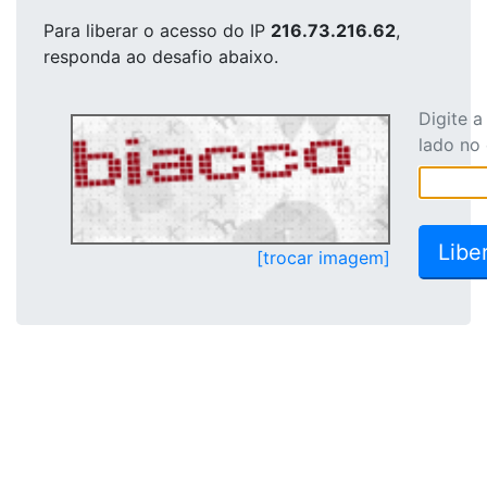
Para liberar o acesso
do IP
216.73.216.62
,
responda ao desafio abaixo.
Digite 
lado no
[trocar imagem]