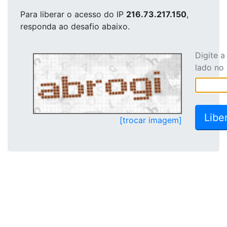
Para liberar o acesso
do IP
216.73.217.150
,
responda ao desafio abaixo.
Digite 
lado no
[trocar imagem]