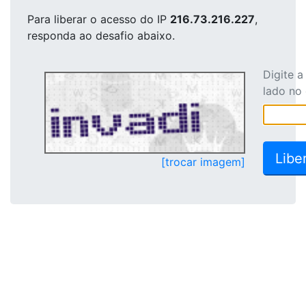
Para liberar o acesso
do IP
216.73.216.227
,
responda ao desafio abaixo.
Digite 
lado no
[trocar imagem]