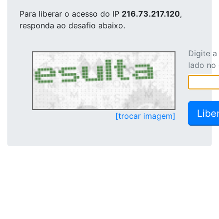
Para liberar o acesso
do IP
216.73.217.120
,
responda ao desafio abaixo.
Digite 
lado no
[trocar imagem]