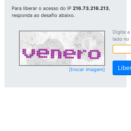
Para liberar o acesso
do IP
216.73.216.213
,
responda ao desafio abaixo.
Digite 
lado no
[trocar imagem]