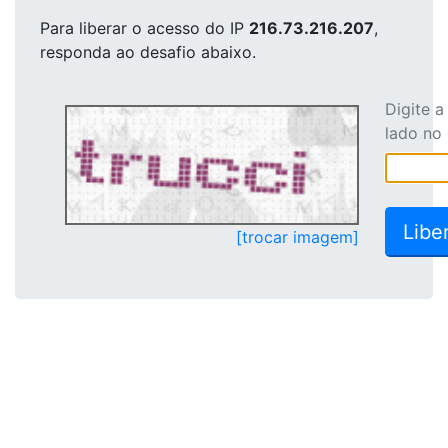
Para liberar o acesso
do IP
216.73.216.207
,
responda ao desafio abaixo.
Digite 
lado no
[trocar imagem]