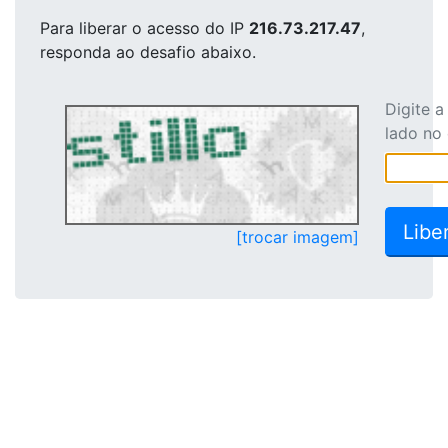
Para liberar o acesso
do IP
216.73.217.47
,
responda ao desafio abaixo.
Digite 
lado no
[trocar imagem]