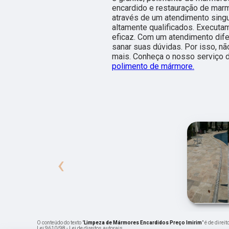
encardido e restauração de marm
através de um atendimento singul
altamente qualificados. Executa
eficaz. Com um atendimento dife
sanar suas dúvidas. Por isso, nã
mais. Conheça o nosso serviço 
polimento de mármore.
‹
O conteúdo do texto "
Limpeza de Mármores Encardidos Preço Imirim
" é de dire
Lei 9610/98 - Lei de direitos autorais
.