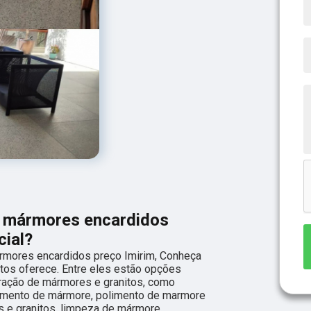
e mármores encardidos
cial?
mores encardidos preço Imirim, Conheça
tos oferece. Entre eles estão opções
ração de mármores e granitos, como
imento de mármore, polimento de marmore
s e granitos, limpeza de mármore