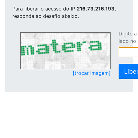
Para liberar o acesso
do IP
216.73.216.193
,
responda ao desafio abaixo.
Digite 
lado no
[trocar imagem]