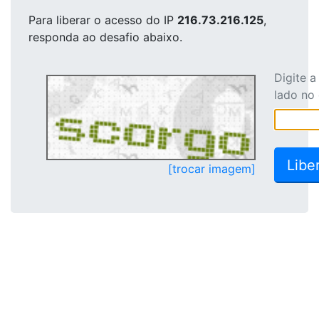
Para liberar o acesso
do IP
216.73.216.125
,
responda ao desafio abaixo.
Digite 
lado no
[trocar imagem]