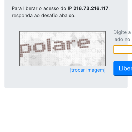
Para liberar o acesso
do IP
216.73.216.117
,
responda ao desafio abaixo.
Digite 
lado no
[trocar imagem]