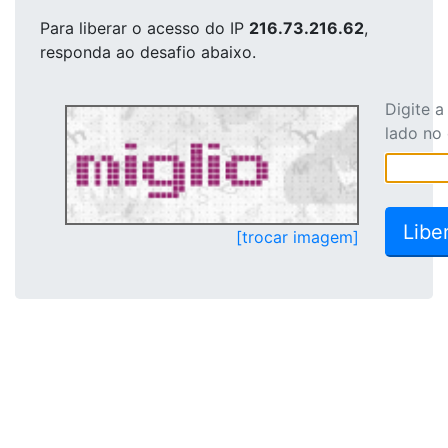
Para liberar o acesso
do IP
216.73.216.62
,
responda ao desafio abaixo.
Digite 
lado no
[trocar imagem]