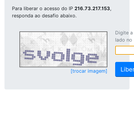
Para liberar o acesso
do IP
216.73.217.153
,
responda ao desafio abaixo.
Digite 
lado no
[trocar imagem]