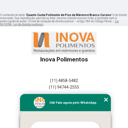
O conteúdo do texto "
Quanto Custa Polimento de Piso de Mármore Branco Cursino
" é de direito
reservado. Sua reprodução, parcial ou total, mesmo citando nossos links, é proibida sem a
autorização do autor. Crime de violação de direito autoral – artigo 184 do Código Penal –
Lei
9610/98 - Lei de direitos autorais
.
Inova Polimentos
(11) 4858-5482
(11) 94744-2555
Home
Olá! Fale agora pelo WhatsApp.
Empresa
Missão
Serviços
Contato