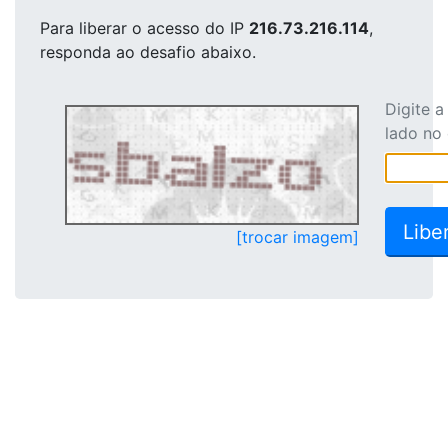
Para liberar o acesso
do IP
216.73.216.114
,
responda ao desafio abaixo.
Digite 
lado no
[trocar imagem]