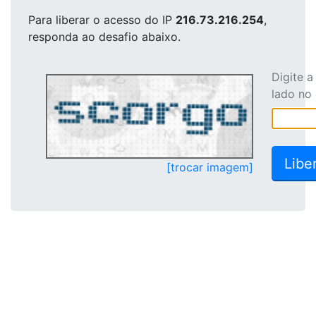
Para liberar o acesso
do IP
216.73.216.254
,
responda ao desafio abaixo.
Digite 
lado no
[trocar imagem]