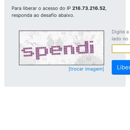
Para liberar o acesso
do IP
216.73.216.52
,
responda ao desafio abaixo.
Digite 
lado no
[trocar imagem]