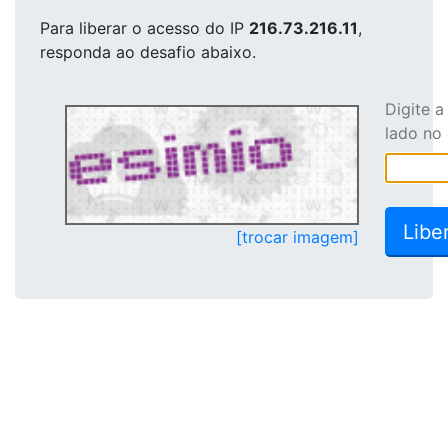
Para liberar o acesso
do IP
216.73.216.11
,
responda ao desafio abaixo.
Digite 
lado no
[trocar imagem]