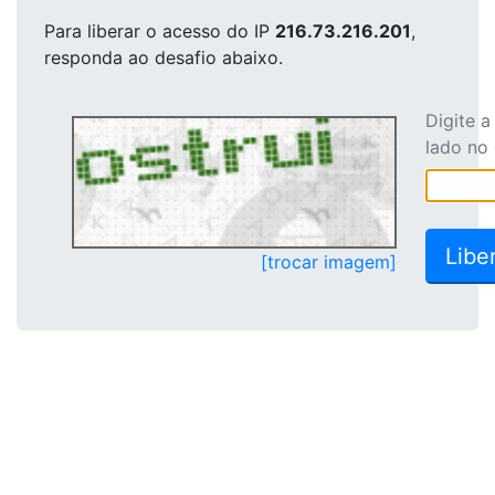
Para liberar o acesso
do IP
216.73.216.201
,
responda ao desafio abaixo.
Digite 
lado no
[trocar imagem]