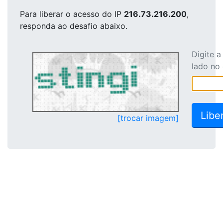
Para liberar o acesso
do IP
216.73.216.200
,
responda ao desafio abaixo.
Digite 
lado no
[trocar imagem]