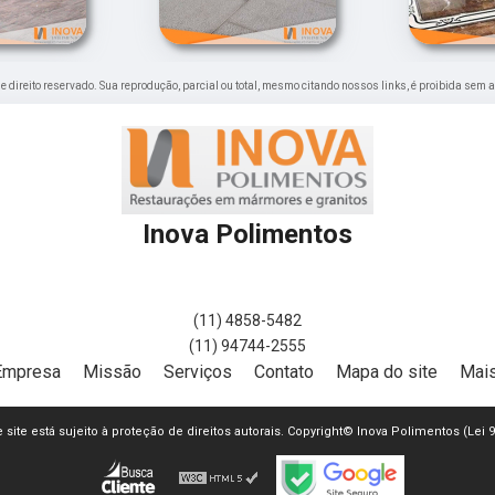
 de direito reservado. Sua reprodução, parcial ou total, mesmo citando nossos links, é proibida sem a
Inova Polimentos
(11) 4858-5482
(11) 94744-2555
Empresa
Missão
Serviços
Contato
Mapa do site
Mais
e site está sujeito à proteção de direitos autorais. Copyright© Inova Polimentos (Lei