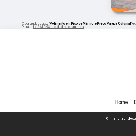
O conteúdo do texto "
Polimento em Piso de Mármore Preço Parque Colonial
" é
Penal –
Lei 9610/98 - Lei de direitos autorais
.
Home
O inteiro teor dest