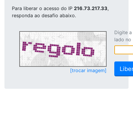
Para liberar o acesso
do IP
216.73.217.33
,
responda ao desafio abaixo.
Digite 
lado no
[trocar imagem]