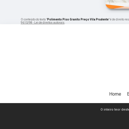
O conteúdo do texto "
Polimento Piso Granito Preço Vila Prudente
" é de direito 
9610/98 - Lei de direitos autorais
.
Home
O inteiro teor dest