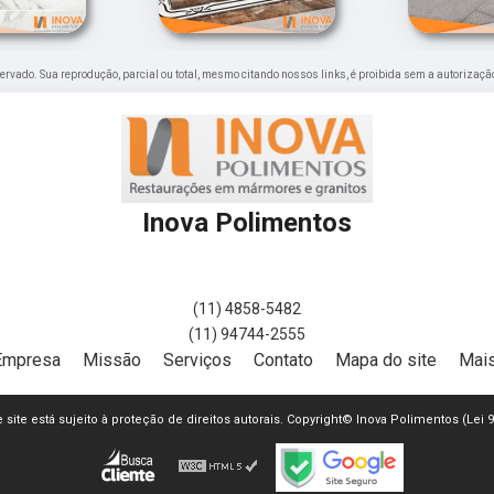
reservado. Sua reprodução, parcial ou total, mesmo citando nossos links, é proibida sem a autorizaçã
Inova Polimentos
(11) 4858-5482
(11) 94744-2555
Empresa
Missão
Serviços
Contato
Mapa do site
Mais
e site está sujeito à proteção de direitos autorais. Copyright© Inova Polimentos (Lei