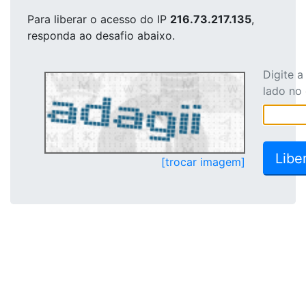
Para liberar o acesso
do IP
216.73.217.135
,
responda ao desafio abaixo.
Digite 
lado no
[trocar imagem]