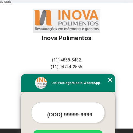
autorais
.
Inova Polimentos
(11) 4858-5482
(11) 94744-2555
Home
Olá! Fale agora pelo WhatsApp.
Empresa
Missão
Serviços
Contato
Mapa do site
Mais Serviços