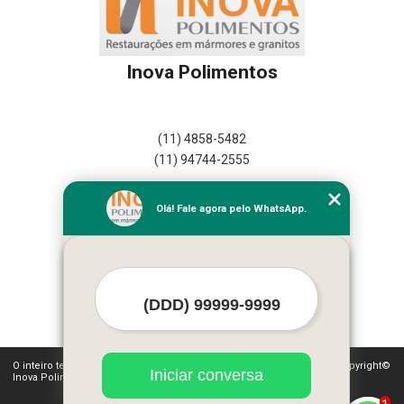
Inova Polimentos
(11) 4858-5482
(11) 94744-2555
Home
Olá! Fale agora pelo WhatsApp.
Empresa
Missão
Serviços
Contato
Mapa do site
Mais Serviços
O inteiro teor deste site está sujeito à proteção de direitos autorais. Copyright©
Iniciar conversa
Inova Polimentos (Lei 9610 de 19/02/1998)