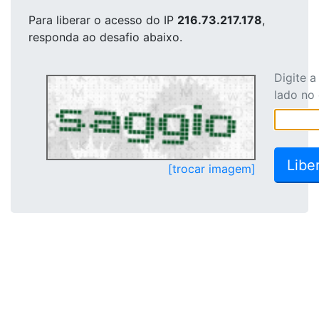
Para liberar o acesso
do IP
216.73.217.178
,
responda ao desafio abaixo.
Digite 
lado no
[trocar imagem]