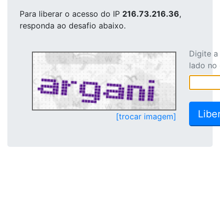
Para liberar o acesso
do IP
216.73.216.36
,
responda ao desafio abaixo.
Digite 
lado no
[trocar imagem]