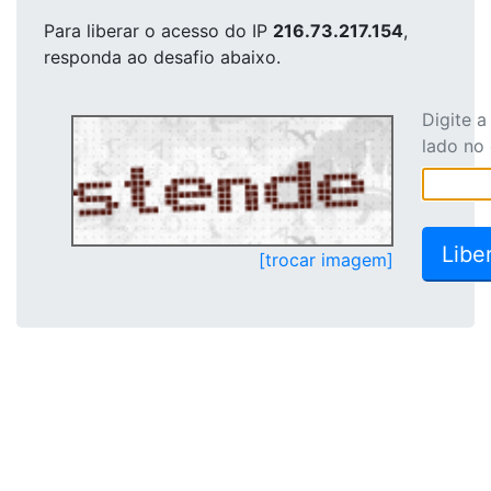
Para liberar o acesso
do IP
216.73.217.154
,
responda ao desafio abaixo.
Digite 
lado no
[trocar imagem]