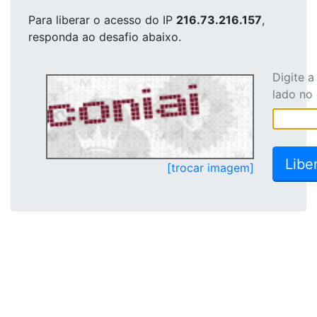
Para liberar o acesso
do IP
216.73.216.157
,
responda ao desafio abaixo.
Digite 
lado no
[trocar imagem]