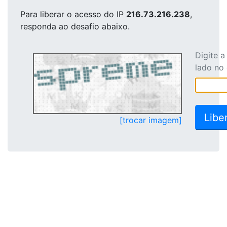
Para liberar o acesso
do IP
216.73.216.238
,
responda ao desafio abaixo.
Digite 
lado no
[trocar imagem]