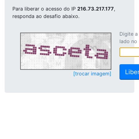
Para liberar o acesso
do IP
216.73.217.177
,
responda ao desafio abaixo.
Digite 
lado no
[trocar imagem]