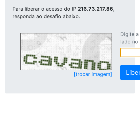
Para liberar o acesso
do IP
216.73.217.86
,
responda ao desafio abaixo.
Digite 
lado no
[trocar imagem]