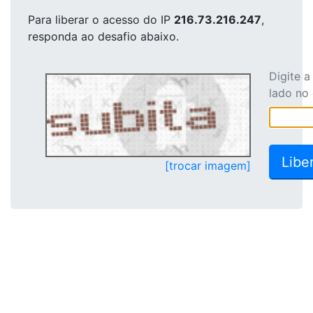
Para liberar o acesso
do IP
216.73.216.247
,
responda ao desafio abaixo.
Digite 
lado no
[trocar imagem]