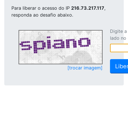
Para liberar o acesso
do IP
216.73.217.117
,
responda ao desafio abaixo.
Digite 
lado no
[trocar imagem]