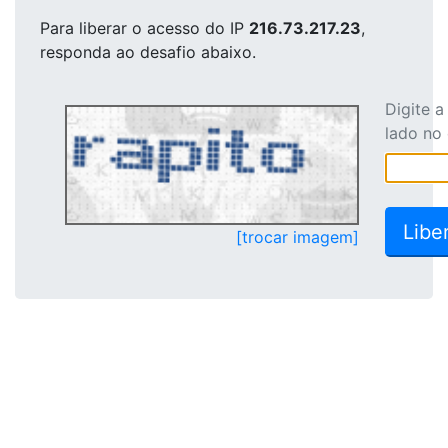
Para liberar o acesso
do IP
216.73.217.23
,
responda ao desafio abaixo.
Digite 
lado no
[trocar imagem]