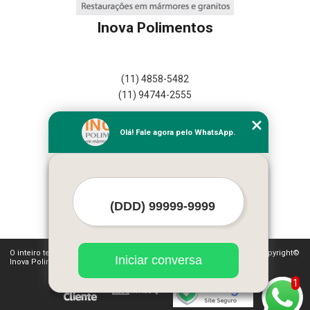
Inova Polimentos
(11) 4858-5482
(11) 94744-2555
Home
Olá! Fale agora pelo WhatsApp.
Empresa
Missão
Serviços
Contato
Mapa do site
Mais Serviços
O inteiro teor deste site está sujeito à proteção de direitos autorais. Copyright©
Iniciar conversa
Inova Polimentos (Lei 9610 de 19/02/1998)
1