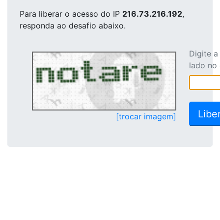
Para liberar o acesso
do IP
216.73.216.192
,
responda ao desafio abaixo.
Digite 
lado no
[trocar imagem]