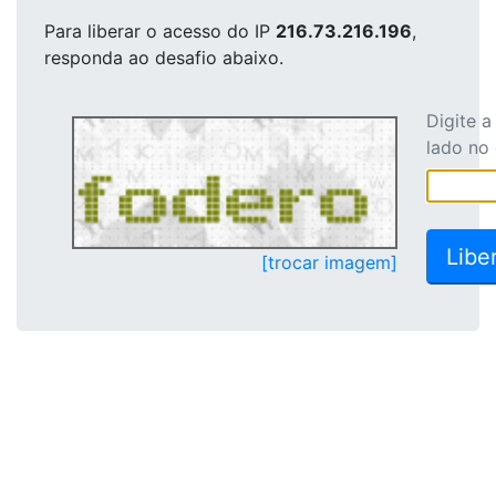
Para liberar o acesso
do IP
216.73.216.196
,
responda ao desafio abaixo.
Digite 
lado no
[trocar imagem]