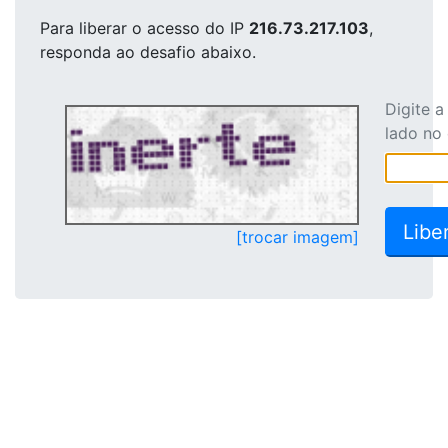
Para liberar o acesso
do IP
216.73.217.103
,
responda ao desafio abaixo.
Digite 
lado no
[trocar imagem]