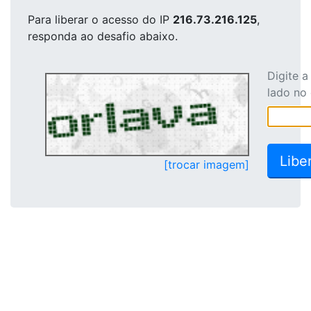
Para liberar o acesso
do IP
216.73.216.125
,
responda ao desafio abaixo.
Digite 
lado no
[trocar imagem]