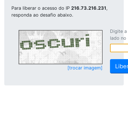
Para liberar o acesso
do IP
216.73.216.231
,
responda ao desafio abaixo.
Digite 
lado no
[trocar imagem]