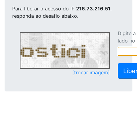
Para liberar o acesso
do IP
216.73.216.51
,
responda ao desafio abaixo.
Digite 
lado no
[trocar imagem]