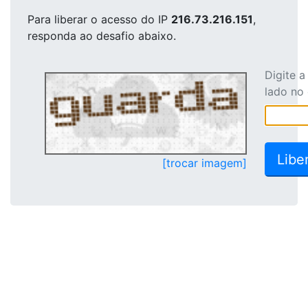
Para liberar o acesso
do IP
216.73.216.151
,
responda ao desafio abaixo.
Digite 
lado no
[trocar imagem]