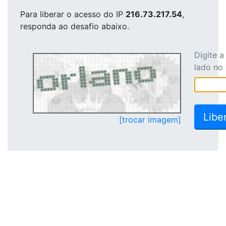
Para liberar o acesso
do IP
216.73.217.54
,
responda ao desafio abaixo.
Digite 
lado no
[trocar imagem]