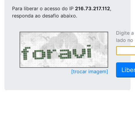
Para liberar o acesso
do IP
216.73.217.112
,
responda ao desafio abaixo.
Digite 
lado no
[trocar imagem]