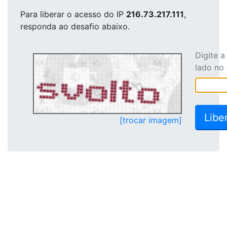
Para liberar o acesso
do IP
216.73.217.111
,
responda ao desafio abaixo.
Digite 
lado no
[trocar imagem]